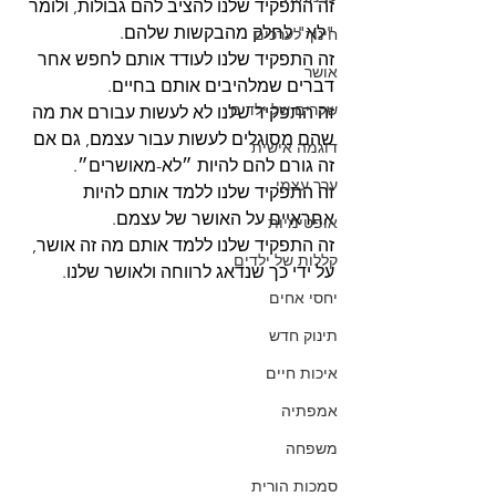
זה התפקיד שלנו להציב להם גבולות, ולומר 
"לא" לחלק מהבקשות שלהם.
חינוך לערכים
זה התפקיד שלנו לעודד אותם לחפש אחר 
אושר
דברים שמלהיבים אותם בחיים.
שקרים של ילדים
זה התפקיד שלנו לא לעשות עבורם את מה 
שהם מסוגלים לעשות עבור עצמם, גם אם 
דוגמה אישית
זה גורם להם להיות ״לא-מאושרים״.
ערך עצמי
זה התפקיד שלנו ללמד אותם להיות 
אחראיים על האושר של עצמם.
אופטימיות
זה התפקיד שלנו ללמד אותם מה זה אושר, 
קללות של ילדים
על ידי כך שנדאג לרווחה ולאושר שלנו.
יחסי אחים
תינוק חדש
איכות חיים
אמפתיה
משפחה
סמכות הורית