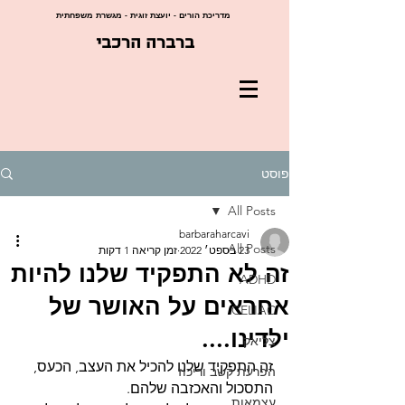
מדריכת הורים - יועצת זוגית - מגשרת משפחתית
ברברה הרכבי
פוסט
All Posts
barbaraharcavi
All Posts
23 בספט׳ 2022
זמן קריאה 1 דקות
זה לא התפקיד שלנו להיות
ADHD
אחראים על האושר של
CELIAC
ילדינו....
צליאק
זה התפקיד שלנו להכיל את העצב, הכעס, 
הפרעת קשב וריכוז
התסכול והאכזבה שלהם. 
עצמאות