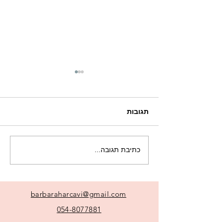
תגובות
8 עובדות על הגישה שלי
כתיבת תגובה...
barbaraharcavi@gmail.com
054-8077881