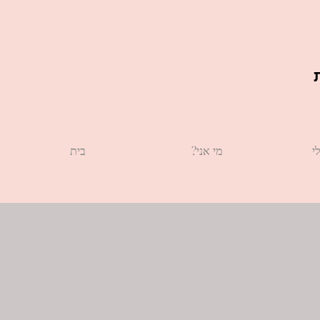
י
?מי אני
בית