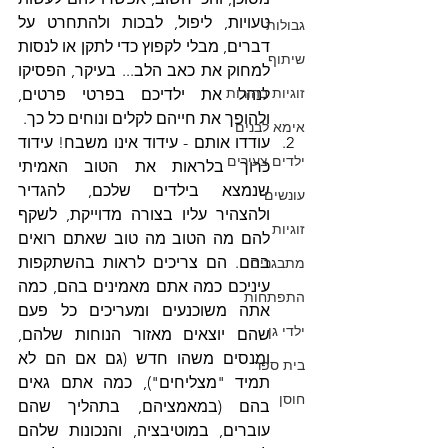
טעויות, ליפול, לבכות ולהתחרט על 
גבולות
דברים, מבלי לקפוץ כדי לתקן או לנסות 
שיתוף
למחוק את כאב הלב... בעיקר, הפסיקו 
זוגיות בהורות
לנהל את ילדיכם בפרטי פרטים, 
ולהופך את חייהם לקלים ונוחים כל כך.
אימא לבנים
עודדו אותם - עידוד אינו משבח! עידוד 
ילדים צעירים
כרוך בלראות את הטוב האמיתי 
שנמצא בילדים שלכם, להגדיר 
עונשים
ולהצהיר עליו בצורה מדוייקת, לשקף 
זוגיות
להם מה הטוב מה טוב שאתם רואים 
בהם. הם צריכים לראות בהשתקפות 
מתבגרים
עיניכם כמה אתם מאמינים בהם, כמה 
התפתחות
אתה משוכנעים ומעריכים כל פעם 
ילדי גן
שהם יוצאים מאזור הנוחות שלהם, 
ומנסים משהו חדש (גם אם הם לא 
בית ספר
תמיד "מצליחים"), כמה אתם גאים 
חוסן
בהם (במאמציהם, בתהליך שהם 
עוברים, במוטיבציה, והנכונות שלהם 