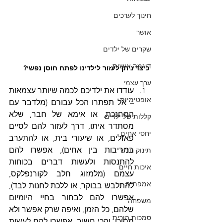
חינוך לערכים
אושר
שקרים של ילדים
דוגמה אישית
כיצד ניתן לעזור לילדינו לפתח חוסן נפשי?
ערך עצמי
עודדו את ילדיכם לכמה שיותר עצמאות 
אופטימיות
– אל תפתרו הכל עבורם (מלדבר עם 
המחנכת, או אימא של חבר, שלא 
קללות של ילדים
מסתדר איתו, דרך לעזור להם לסיים 
יחסי אחים
פאזלים, או שיעורי בית, או להתערב 
במריבות בין אחים), אפשרו להם 
תינוק חדש
להתנסות ולעשות דברים בכוחות 
איכות חיים
עצמם (מלמזוג חלב לקורנפלקס, 
אמפתיה
להתלבש בבוקר, או ללכת לחנות לבד), 
אפשרו להם לבחור בחיי היומיום 
משפחה
שלהם, כל הזמן, ואיפה שרק אפשר ולא 
סמכות הורית
מסוכן, והכי חשוב, אפשרו להם לעשות 