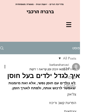
מדריכת הורים - יועצת זוגית - מגשרת משפחתית
ברברה הרכבי
פוסט
All Posts
barbaraharcavi
All Posts
29 במאי 2024
זמן קריאה 1 דקות
איך לגדל ילדים בעל חוסן
ADHD
לא נולדים עם חוסן נפשי, אלא זאת מיומנות 
CELIAC
שאפשר לרכוש אותה, ולפתח לאורך הזמן.
צליאק
הפרעת קשב וריכוז
עצמאות