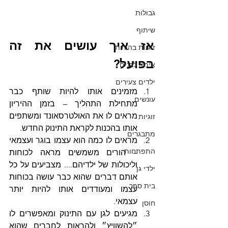
גבולות
שיתוף
אז איך עושים את זה 
זוגיות בהורות
בפועל?
אימא לבנים
ילדים צעירים
מזמינים אותו להיות שותף כבר 
עונשים
מתחילת התהליך – בזמן ההיריון 
מראים לו את האולטרסאונד ומשתפים 
זוגיות
אותו בהכנות לקראת התינוק החדש.
מתבגרים
מראים לו כמה הוא עצמו בוגר ועצמאי 
התפתחות
– הורים משמשים מראה לכוחות 
וליכולות של ילדיהם.... מצביעים על כל 
ילדי גן
אותם דברים שהוא כבר עושה בכוחות 
בית ספר
עצמו ומעודדים אותו להיות יותר 
עצמאי.
חוסן
מגיעים לגן עם התינוק ומאפשרים לו 
״להשוויץ״ ולהראות לחברים שהוא 