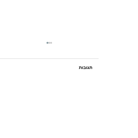
תגובות
שלושת הקופים
כתיבת תגובה...
barbaraharcavi@gmail.com
054-8077881