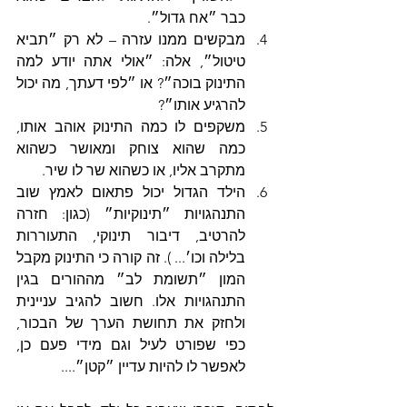
כבר ״אח גדול״.
מבקשים ממנו עזרה – לא רק ״תביא 
טיטול״, אלה: ״אולי אתה יודע למה 
התינוק בוכה״? או ״לפי דעתך, מה יכול 
להרגיע אותו״?
משקפים לו כמה התינוק אוהב אותו, 
כמה שהוא צוחק ומאושר כשהוא 
מתקרב אליו, או כשהוא שר לו שיר.
הילד הגדול יכול פתאום לאמץ שוב 
התנהגויות ״תינוקיות״ (כגון: חזרה 
להרטיב, דיבור תינוקי, התעוררות 
בלילה וכו׳... ). זה קורה כי התינוק מקבל 
המון ״תשומת לב״ מההורים בגין 
התנהגויות אלו. חשוב להגיב עניינית 
ולחזק את תחושת הערך של הבכור, 
כפי שפורט לעיל וגם מידי פעם כן, 
לאפשר לו להיות עדיין ״קטן״....