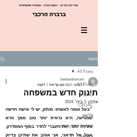
מדריכת הורים - יועצת זוגית - מגשרת משפחתית
ברברה הרכבי
פוסט
All Posts
barbaraharcavi
All Posts
17 ביוני 2021
זמן קריאה 1 דקות
תינוק חדש במשפחה
ADHD
עודכן:
3 בינו׳ 2024
CELIAC
״בעל אומר לאשתו: מותק, יש לי אישה חדשה 
צליאק
שמגיעה, היא נראית יותר טוב ממך והיא 
הפרעת קשב וריכוז
צעירה יותר. את תעברי לחדר בסוף המסדרון, 
אבל אל תדאגי, אני אוהב את שתיכן בדיוק 
עצמאות