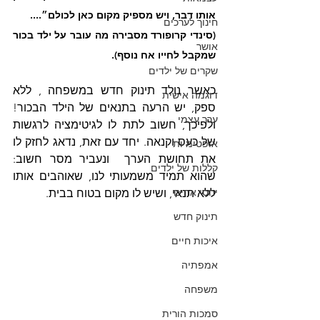
אותו דבר, ויש מספיק מקום כאן לכולם״....
חינוך לערכים
(סינדי קרופורד מסבירה מה עובר על ילד בכור 
אושר
שמקבל לחייו אח נוסף).
שקרים של ילדים
כאשר נולד תינוק חדש במשפחה , ללא 
דוגמה אישית
ספק, יש הרעה בתנאים של הילד הבכור! 
ערך עצמי
ולפיכך, חשוב לתת לו לגיטימציה לרגשות 
של כעס וקנאה. יחד עם זאת, נדאג לחזק לו 
אופטימיות
את תחושת הערך  ונעביר מסר חשוב: 
קללות של ילדים
שהוא תמיד משמעותי לנו, שאוהבים אותו 
יחסי אחים
ללא תנאי, ושיש לו מקום בטוח בבית.
תינוק חדש
איכות חיים
אמפתיה
משפחה
סמכות הורית