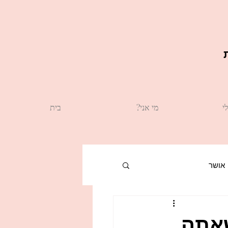
י
?מי אני
בית
אושר
תינוק חדש
שאתה