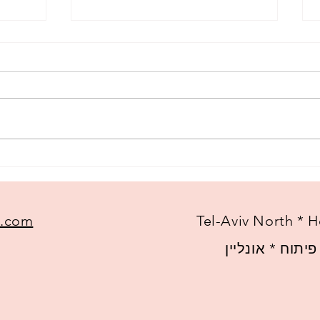
בעד א
לחגוג את הילד שקיבלתי
l.com
Tel-Aviv North * H
יתוח * אונליין