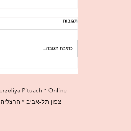
תגובות
כתיבת תגובה...
שישה צעדים לפיתוח תחושת
ערך אצל ילדים
erzeliya Pituach * Online
צפון תל-אביב * הרצליה פ