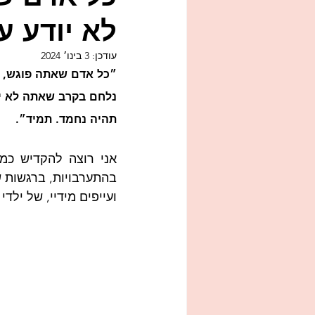
לא יודע על
איכות חיים
אמפתיה
משפ
עודכן:
3 בינו׳ 2024
״כל אדם שאתה פוגש,
ילדים צעירים
עונשים
זוגי
נלחם בקרב שאתה לא יוד
תהיה נחמד. תמיד״.
ועייפים מידיי, של ילדי ה-ADHD הכה מתוקים והכל-כך מעסיקים אות