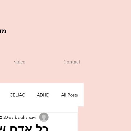
מדר
video
Contact
CELIAC
ADHD
All Posts
barbaraharcavi
20 ביוני 2021
שקרים של ילדים
דוגמה אישית
כל אדם ש