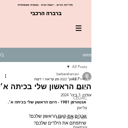
מדריכת הורים - יועצת זוגית - מגשרת משפחתית
ברברה הרכבי
פוסט
All Posts
barbaraharcavi
All Posts
7 באוק׳ 2022
זמן קריאה 1 דקות
היום הראשון שלי בכיתה א׳
ADHD
עודכן:
3 בינו׳ 2024
CELIAC
אנטוורפן 1981 - היום הראשון שלי בכיתה א׳.
צליאק
זוכרים את היום הראשון שלכם?
הפרעת קשב וריכוז
שיתפתם את הילדים שלכם?
עצמאות