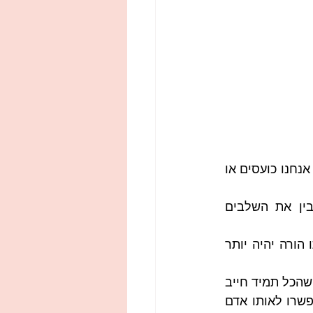
• תהיו מודיעים ל"טייס האוטומטי" שלכם, הקיים בתוך כל אחד מאתנו, והצץ כאשר אנחנו כועסים או 
• תרכשו ידע – למדו, קראו, האזינו לפודקאסטים – כל דבר שיעזור לכם להבין את השלבים 
• טפלו בעצמכם וברווחה שלכם – הורה נינוח ושמח יותר, זה הורה טוב יותר. אותו הורה יהיה יותר 
• תפסיקו לנסות לשלוט בכל דבר, שחררו את הצורך בפרפקציוניזם, או את העובדה שהכל תמיד חייב 
להיות בדיוק בדרך שלכם – הצילו סמכויות, וחלקו באחריות עם בן או בת הזוג (ואפשרו לאותו אדם 