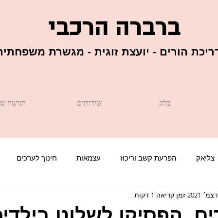
ברברה הרכבי
יכת הורים - יועצת זוגית - מגשרת משפחתית
בלוג
שירותים
הגישה של
צליאק
הפרעת קשב וריכוז
עצמאות
חינוך לערכים
זמן קריאה 1 דקות
ערך עצמי
אופטימיות
קללות של ילדים
יחסי אחים
ים, הפסיקו לשלוט בילדי