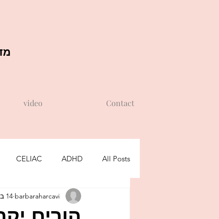
מדר
video
Contact
CELIAC
ADHD
All Posts
barbaraharcavi
14 בדצמ׳ 2021
שקרים של ילדים
דוגמה אישית
הורים יקר