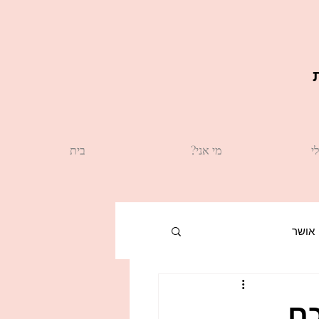
י
?מי אני
בית
אושר
תינוק חדש
כם