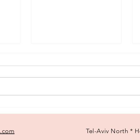
מגשרת משפחתית
איך ל
l.com
Tel-Aviv North * H