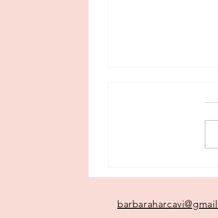
גדל ילדים בעל חוסן
barbaraharcavi@gmai