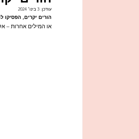
עודכן:
3 בינו׳ 2024
איכות חיים
אמפתיה
משפ
הורים יקרים, הפסיקו ל
או המילים אחרות – אל
ילדים צעירים
עונשים
זוגי