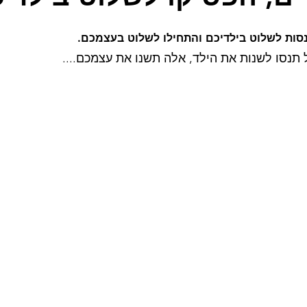
חה
סמכות הורית
גבולות
שיתוף
זוגיות בהורות
נסות לשלוט בילדיכם והתחילו לשלוט בעצמכם.
 תנסו לשנות את הילד, אלה תשנו את עצמכם.... 
ות
מתבגרים
התפתחות
ילדי גן
בית ספר
חוסן